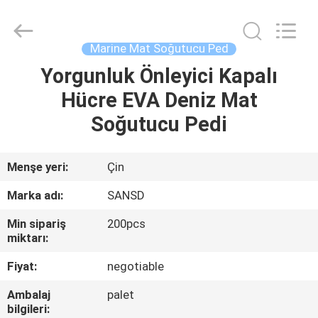
WeFoam
trading
Co.,Ltd.
All
Rights
Marine Mat Soğutucu Ped
Reserved.
Developed
Yorgunluk Önleyici Kapalı
EV
by
ECER
Hücre EVA Deniz Mat
ÜRÜNLER
Soğutucu Pedi
VIDEOLAR
Menşe yeri:
Çin
Marka adı:
SANSD
HAKKIMIZDA
Min sipariş
200pcs
miktarı:
FABRIKA
Fiyat:
negotiable
TURU
Ambalaj
palet
bilgileri: