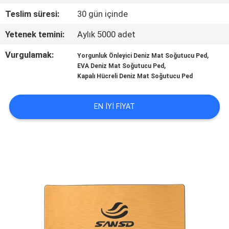
KALITE
Teslim süresi:
30 gün içinde
KONTROL
Yetenek temini:
Aylık 5000 adet
BIZE
Vurgulamak:
,
Yorgunluk Önleyici Deniz Mat Soğutucu Ped
,
EVA Deniz Mat Soğutucu Ped
ULAŞIN
Kapalı Hücreli Deniz Mat Soğutucu Ped
HABERLER
EN IYI FIYAT
BIR
TEKLIF
ISTEĞI
SITE
HARITASI